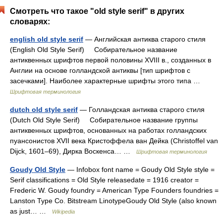
Смотреть что такое "old style serif" в других
словарях:
english old style serif
— Английская антиква старого стиля
(English Old Style Serif) Собирательное название
антиквенных шрифтов первой половины XVIII в., созданных в
Англии на основе голландской антиквы [тип шрифтов с
засечками]. Наиболее характерные шрифты этого типа …
Шрифтовая терминология
dutch old style serif
— Голландская антиква старого стиля
(Dutch Old Style Serif) Собирательное название группы
антиквенных шрифтов, основанных на работах голландских
пуансонистов XVII века Кристоффела ван Дейка (Christoffel van
Dijck, 1601–69), Дирка Воскенса… …
Шрифтовая терминология
Goudy Old Style
— Infobox font name = Goudy Old Style style =
Serif classifications = Old Style releasedate = 1916 creator =
Frederic W. Goudy foundry = American Type Founders foundries =
Lanston Type Co. Bitstream LinotypeGoudy Old Style (also known
as just… …
Wikipedia