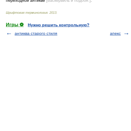
переходной антикве
[Баскервиль и подобн.]
.
Шрифтовая терминология
.
2013
.
Игры ⚽
Нужно решить контрольную?
антиква старого стиля
апекс