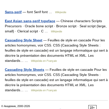
Sans-serif
— font Serif font …
Wikipedia
East Asian sans-serif typeface
— Chinese characters Scripts
Precursors · Oracle bone script · Bronze script · Seal script (large,
small) · Clerical script · C …
Wikipedia
Cascading Style Sheet
— Feuilles de style en cascade Pour les
articles homonymes, voir CSS. CSS (Cascading Style Sheets :
feuilles de style en cascade) est un langage informatique qui sert à
décrire la présentation des documents HTML et XML. Les
standards… …
Wikipédia en Français
Cascading Style Sheets
— Feuilles de style en cascade Pour les
articles homonymes, voir CSS. CSS (Cascading Style Sheets :
feuilles de style en cascade) est un langage informatique qui sert à
décrire la présentation des documents HTML et XML. Les
standards… …
Wikipédia en Français
© Академик, 2000-2026
18+