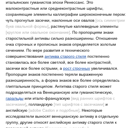
итальянских гуманистов эпохи Ренессанс. Это
малоконтрастные или среднеконтрастные шрифты,
сохраняющие элементы каллиграфии ширококонечным пером:
чуть прогнутые засечки, наклонные оси овалов
[ось симметрии
букв овальной формы]
, растянутые каплевидные элементы
[круглое или овальное окончание]
. По пропорциям знаки
старостильной антиквы сильно разноширинны. Отношение
очка строчных и прописных знаков определяется золотым
сечением. По мере развития и технического
совершенствования
антиква старого стиля
постепенно
становилась все более светлой, все более контрастной,
засечки все более острыми, а
рост строчных
увеличивался.
Пропорции знаков постепенно теряли выраженную
разноширинность, а форма знаков все более определялась
глиптальным принципом. Антитква старого стиля может
подразделяться на Венецианскую или гуманистическую,
гаральды
или итало-французскую
[вид ранних шрифтов с
засечками]
, голландскую
[тип шрифтов с засечками]
и
английскую
[adobe Caslon и подобные]
. Некоторые
исследователи выносят венецианскую антикву в отдельную
группу, другие относят английскую антикву старого стиля к