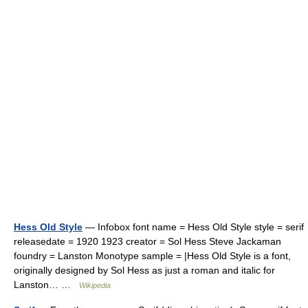
Hess Old Style
— Infobox font name = Hess Old Style style = serif
releasedate = 1920 1923 creator = Sol Hess Steve Jackaman
foundry = Lanston Monotype sample = |Hess Old Style is a font,
originally designed by Sol Hess as just a roman and italic for
Lanston… …
Wikipedia